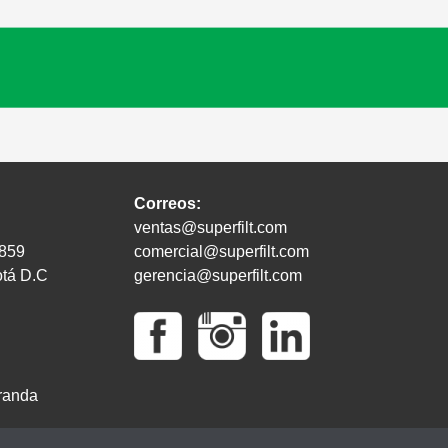
Correos:
ventas@superfilt.com
2859
comercial@superfilt.com
otá D.C
gerencia@superfilt.com
randa