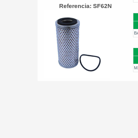
Referencia: SF62N
B
M